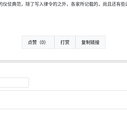
的仪仗典范，除了写入律令的之外，各家所记载的，尚且还有些
点赞（0）
打赏
复制链接