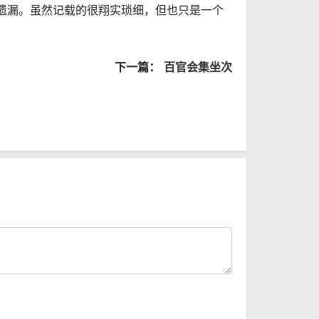
遗漏。虽然记载的很翔实琐细，但也只是一个
下一篇：
百官会集坐次