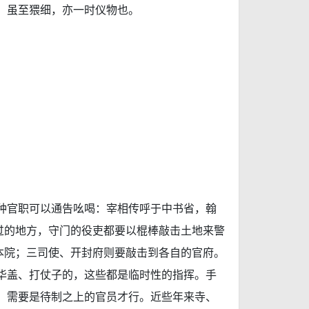
。虽至猥细，亦一时仪物也。
种官职可以通告吆喝：宰相传呼于中书省，翰
过的地方，守门的役吏都要以棍棒敲击土地来警
本院；三司使、开封府则要敲击到各自的官府。
华盖、打仗子的，这些都是临时性的指挥。手
，需要是待制之上的官员才行。近些年来寺、