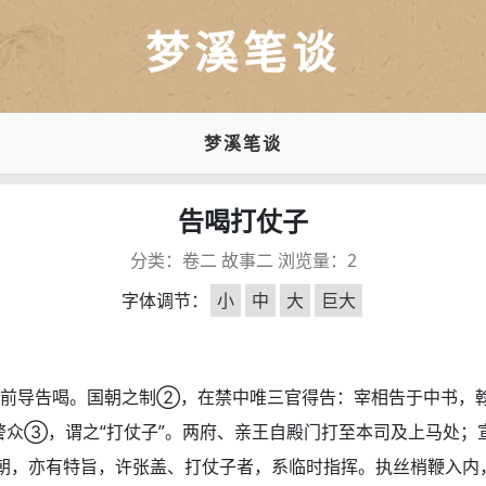
梦溪笔谈
梦溪笔谈
告喝打仗子
分类：
卷二 故事二
浏览量：
2
字体调节：
小
中
大
巨大
前导告喝。国朝之制②，在禁中唯三官得告：宰相告于中书，
警众③，谓之“打仗子”。两府、亲王自殿门打至本司及上马处
朝，亦有特旨，许张盖、打仗子者，系临时指挥。执丝梢鞭入内