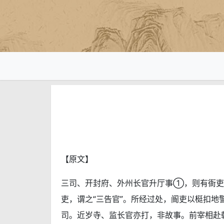
【原文】
三司、开封府、外州长官升厅事①，则有衙吏
吏，谓之“三告官”。所经过处，阍吏以梃扣地
司。近岁寺、监长官亦打，非故事。前宰相赴