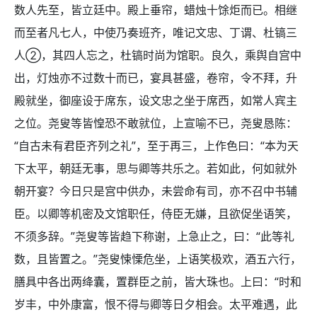
数人先至，皆立廷中。殿上垂帘，蜡烛十馀炬而已。相继
而至者凡七人，中使乃奏班齐，唯记文忠、丁谓、杜镐三
人②，其四人忘之，杜镐时尚为馆职。良久，乘舆自宫中
出，灯烛亦不过数十而已，宴具甚盛，卷帘，令不拜，升
殿就坐，御座设于席东，设文忠之坐于席西，如常人宾主
之位。尧叟等皆惶恐不敢就位，上宣喻不已，尧叟恳陈：
“自古未有君臣齐列之礼”，至于再三，上作色曰：“本为天
下太平，朝廷无事，思与卿等共乐之。若如此，何如就外
朝开宴？今日只是宫中供办，未尝命有司，亦不召中书辅
臣。以卿等机密及文馆职任，侍臣无嫌，且欲促坐语笑，
不须多辞。”尧叟等皆趋下称谢，上急止之，曰：“此等礼
数，且皆置之。”尧叟悚慄危坐，上语笑极欢，酒五六行，
膳具中各出两绛囊，置群臣之前，皆大珠也。上曰：“时和
岁丰，中外康富，恨不得与卿等日夕相会。太平难遇，此