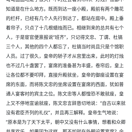
知道是在什么地方。既而到达一座小殿，殿前有两个雕花
的栏杆，已经有几个人先行到达了，都站在庭中。殿上垂
着帘子，只点了十几根蜡烛而已。相继到来的总共有七个
人，于是宦官便禀报说“班齐”，只记得文忠、丁谓、杜镐
三个人，其他的四个人都忘了，杜镐当时尚且只是个馆职
人员。过了很久，皇帝的轿子才从宫里出来，此时的灯烛
也不过几十盏罢了，宴席的准备甚为丰盛，卷帘后，皇上
让各位都不要叩拜，直接升殿就坐，皇帝的御座设置在宴
席的东面，而将陈文忠的坐席设置在宴席的西面，犹如普
通人宴客时的宾主之位。陈文忠等人都惶恐不敢就座，皇
上又不停地宣谕就座，陈文忠言辞恳切地说：“自古以来就
没有君臣齐列的礼仪”，并且再三解释。皇帝生气地说：
“原本是为了天下太平，朝中又没有什么事情，想着和众卿
共享欢乐。如果因为这样，那不如就在外朝设置宴席？今