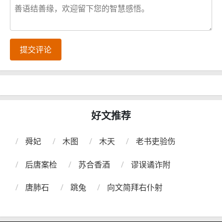
提交评论
好文推荐
舜妃
木图
木天
老书吏验伤
后唐案检
苏合香酒
谬误谲诈附
唐肺石
跳兔
向文简拜右仆射