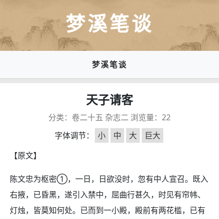
梦溪笔谈
梦溪笔谈
天子请客
分类：
卷二十五 杂志二
浏览量：
22
字体调节：
小
中
大
巨大
【原文】
陈文忠为枢密①，一日，日欲没时，忽有中人宣召。既入
右掖，已昏黑，遂引入禁中，屈曲行甚久，时见有帘帏、
灯烛，皆莫知何处。已而到一小殿，殿前有两花槛，已有