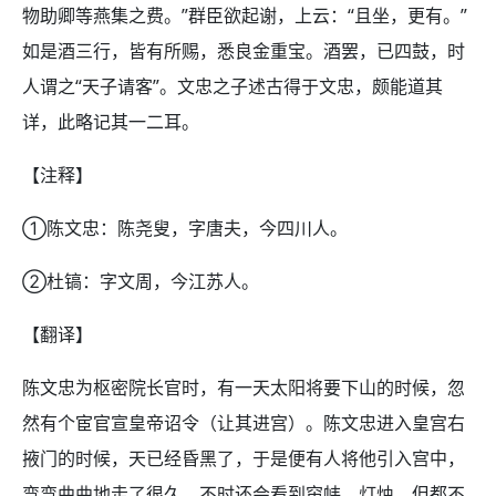
物助卿等燕集之费。”群臣欲起谢，上云：“且坐，更有。”
如是酒三行，皆有所赐，悉良金重宝。酒罢，已四鼓，时
人谓之“天子请客”。文忠之子述古得于文忠，颇能道其
详，此略记其一二耳。
【注释】
①陈文忠：陈尧叟，字唐夫，今四川人。
②杜镐：字文周，今江苏人。
【翻译】
陈文忠为枢密院长官时，有一天太阳将要下山的时候，忽
然有个宦官宣皇帝诏令（让其进宫）。陈文忠进入皇宫右
掖门的时候，天已经昏黑了，于是便有人将他引入宫中，
弯弯曲曲地走了很久，不时还会看到帘帏、灯烛，但都不