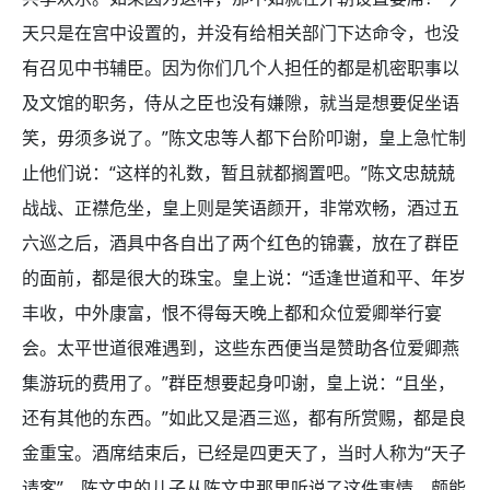
天只是在宫中设置的，并没有给相关部门下达命令，也没
有召见中书辅臣。因为你们几个人担任的都是机密职事以
及文馆的职务，侍从之臣也没有嫌隙，就当是想要促坐语
笑，毋须多说了。”陈文忠等人都下台阶叩谢，皇上急忙制
止他们说：“这样的礼数，暂且就都搁置吧。”陈文忠兢兢
战战、正襟危坐，皇上则是笑语颜开，非常欢畅，酒过五
六巡之后，酒具中各自出了两个红色的锦囊，放在了群臣
的面前，都是很大的珠宝。皇上说：“适逢世道和平、年岁
丰收，中外康富，恨不得每天晚上都和众位爱卿举行宴
会。太平世道很难遇到，这些东西便当是赞助各位爱卿燕
集游玩的费用了。”群臣想要起身叩谢，皇上说：“且坐，
还有其他的东西。”如此又是酒三巡，都有所赏赐，都是良
金重宝。酒席结束后，已经是四更天了，当时人称为“天子
请客”。陈文忠的儿子从陈文忠那里听说了这件事情，颇能